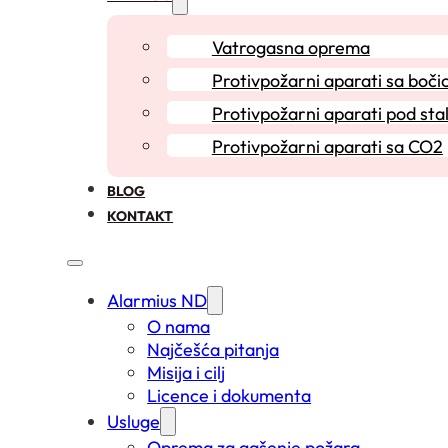
Vatrogasna oprema
Protivpožarni aparati sa boč
Protivpožarni aparati pod sta
Protivpožarni aparati sa CO2
BLOG
KONTAKT
Alarmius ND
O nama
Najčešća pitanja
Misija i cilj
Licence i dokumenta
Usluge
Oprema za gašenje požara