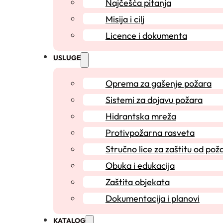
Najčešća pitanja
Misija i cilj
Licence i dokumenta
USLUGE
Oprema za gašenje požara
Sistemi za dojavu požara
Hidrantska mreža
Protivpožarna rasveta
Stručno lice za zaštitu od pož
Obuka i edukacija
Zaštita objekata
Dokumentacija i planovi
KATALOG