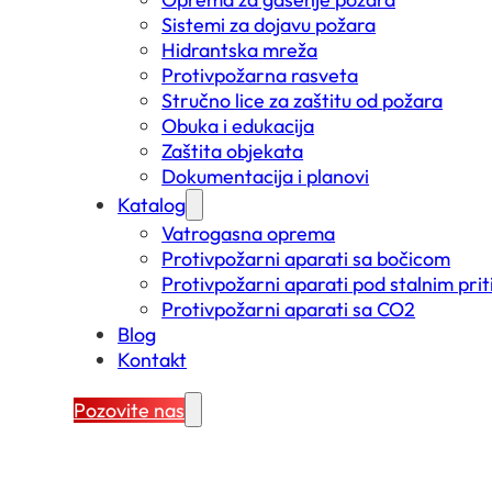
Sistemi za dojavu požara
Hidrantska mreža
Protivpožarna rasveta
Stručno lice za zaštitu od požara
Obuka i edukacija
Zaštita objekata
Dokumentacija i planovi
Katalog
Vatrogasna oprema
Protivpožarni aparati sa bočicom
Protivpožarni aparati pod stalnim pri
Protivpožarni aparati sa CO2
Blog
Kontakt
Pozovite nas