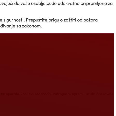
ravajući da vaše osoblje bude adekvatno pripremljeno za
sigurnosti. Prepustite brigu o zaštiti od požara
lađivanje sa zakonom.
e pp aparate, kao i svu neophodnu vatrogasnu opremu, uz stručne savete