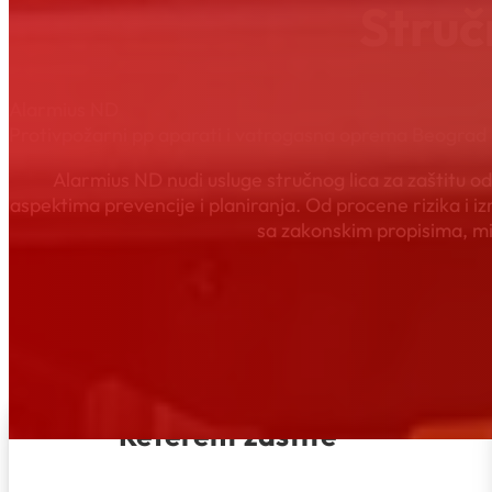
Struč
Alarmius ND
Protivpožarni pp aparati i vatrogasna oprema Beograd
Alarmius ND nudi usluge stručnog lica za zaštitu 
aspektima prevencije i planiranja. Od procene rizika i i
sa zakonskim propisima, m
Referent zaštite