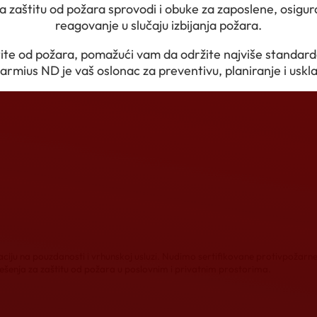
za zaštitu od požara sprovodi i obuke za zaposlene, osigu
reagovanje u slučaju izbijanja požara.
e od požara, pomažući vam da održite najviše standarde 
armius ND je vaš oslonac za preventivu, planiranje i usk
iju na pouzdanosti i vrhunskoj usluzi. Nudimo sertifikovane protivpožarn
rešenja za zaštitu od požara u poslovnim i privatnim prostorima.