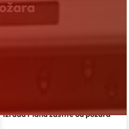
požara
Izrada Plana zaštite od požara