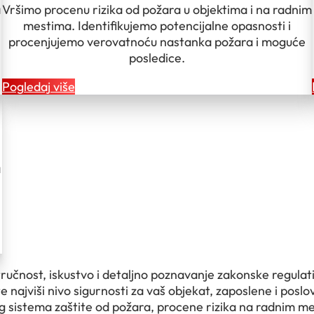
a
Vršimo procenu rizika od požara u objektima i na radnim
mestima. Identifikujemo potencijalne opasnosti i
procenjujemo verovatnoću nastanka požara i moguće
posledice.
Pogledaj više
a
tručnost, iskustvo i detaljno poznavanje zakonske regulat
 najviši nivo sigurnosti za vaš objekat, zaposlene i pos
g sistema zaštite od požara, procene rizika na radnim me