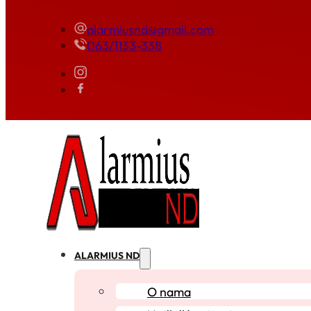
alarmiusnd@gmail.com
063/1133-338
ALARMIUS ND
O nama