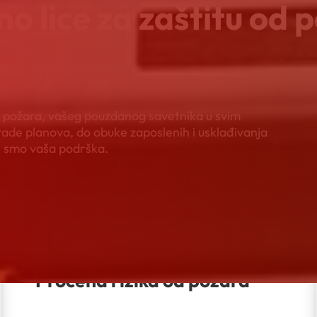
no lice za zaštitu od 
od požara, vašeg pouzdanog savetnika u svim
zrade planova, do obuke zaposlenih i usklađivanja
i smo vaša podrška.
Procena rizika od požara