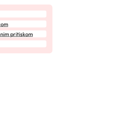
icom
lnim pritiskom