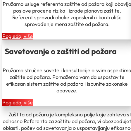
Pružamo usluge referenta zaštite od požara koji obavlj
poslove procene rizika i izrade planova zaštite.
Referent sprovodi obuke zaposlenih i kontroliše
sprovođenje mera zaštite od požara.
Pogledaj više
Savetovanje o zaštiti od požara
Pružamo stručne savete i konsultacije o svim aspektim
zaštite od požara. Pomažemo vam da uspostavite
efikasan sistem zaštite od požara i ispunite zakonske
obaveze.
Pogledaj više
Zaštita od požara je kompleksno polje koje zahteva s
odnosno Referenta za zaštitu od požara, vi obezbeđujete
oblasti, počev od savetovanja o uspostavljanju efikasno