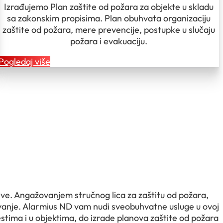
Izrađujemo Plan zaštite od požara za objekte u skladu
sa zakonskim propisima. Plan obuhvata organizaciju
zaštite od požara, mere prevencije, postupke u slučaju
požara i evakuaciju.
Pogledaj više
ive. Angažovanjem stručnog lica za zaštitu od požara,
lovanje. Alarmius ND vam nudi sveobuhvatne usluge u ovoj
stima i u objektima, do izrade planova zaštite od požara