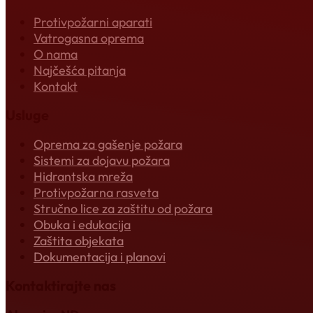
Protivpožarni aparati
Vatrogasna oprema
O nama
Najčešća pitanja
Kontakt
Usluge
Oprema za gašenje požara
Sistemi za dojavu požara
Hidrantska mreža
Protivpožarna rasveta
Stručno lice za zaštitu od požara
Obuka i edukacija
Zaštita objekata
Dokumentacija i planovi
Kontaktirajte nas