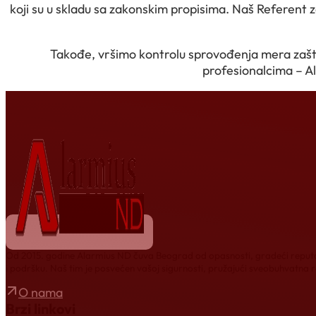
koji su u skladu sa zakonskim propisima. Naš Referent 
Takođe, vršimo kontrolu sprovođenja mera zaštit
profesionalcima – Al
Od 2015. godine Alarmius ND čuva Beograd od opasnosti, gradeći reputac
i podršku. Naš tim je posvećen vašoj sigurnosti, pružajući sveobuhvatna 
O nama
Brzi linkovi