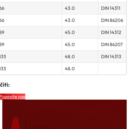
66
43.0
DIN 14311
66
43.0
DIN 86206
89
45.0
DIN 14312
89
45.0
DIN 86207
133
48.0
DIN 14313
133
48.0
iti:
Pozovite nas