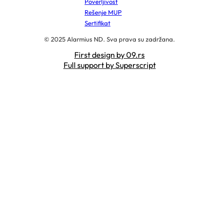
Poverljivost
Rešenje MUP
Sertifikat
© 2025 Alarmius ND. Sva prava su zadržana.
First design by 09.rs
Full support by Superscript