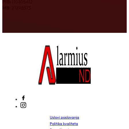
PIB:
110105412
MB:
21298573
Uslovi poslovanja
Politika kvaliteta