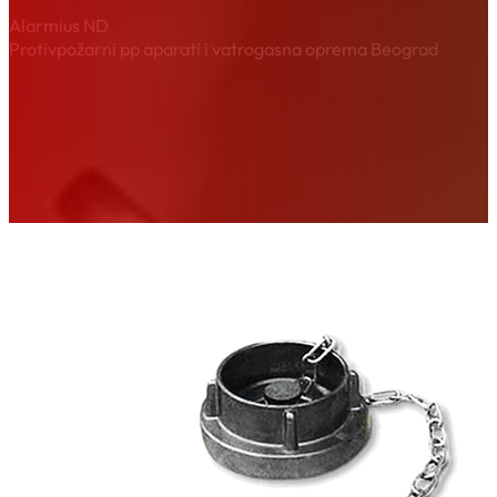
Alarmius ND
Protivpožarni pp aparati i vatrogasna oprema Beograd