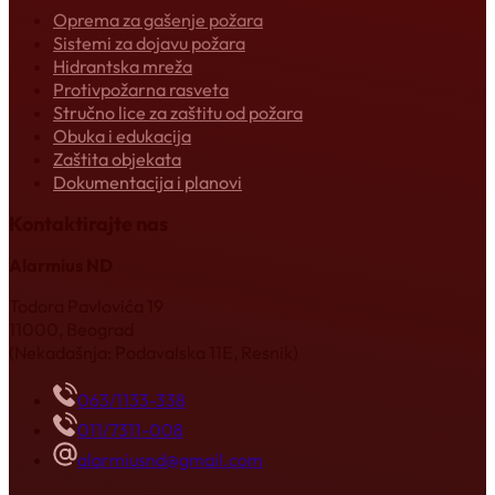
Oprema za gašenje požara
Sistemi za dojavu požara
Hidrantska mreža
Protivpožarna rasveta
Stručno lice za zaštitu od požara
Obuka i edukacija
Zaštita objekata
Dokumentacija i planovi
Kontaktirajte nas
Alarmius ND
Todora Pavlovića 19
11000, Beograd
(Nekadašnja: Podavalska 11E, Resnik)
063/1133-338
011/7311-008
alarmiusnd@gmail.com