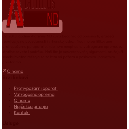
Od 2015. godine Alarmius ND čuva Beograd od opasnosti, gradeći
reputaciju na pouzdanosti i vrhunskoj usluzi. Nudimo sertifikovane
protivpožarne pp aparate, kao i svu neophodnu vatrogasnu opremu, uz
stručne savete i podršku. Naš tim je posvećen vašoj sigurnosti, pružajući
sveobuhvatna rešenja za zaštitu od požara u poslovnim i privatnim
prostorima.
O nama
Brzi linkovi
Protivpožarni aparati
Vatrogasna oprema
O nama
Najčešća pitanja
Kontakt
Usluge