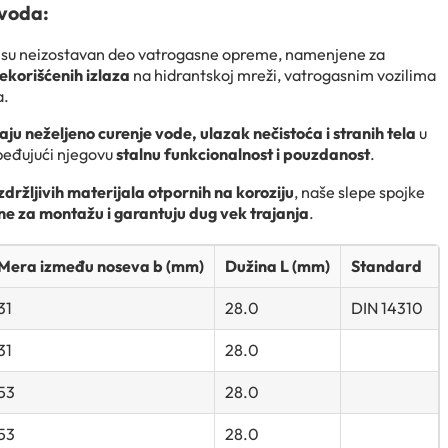
zvoda:
su neizostavan deo vatrogasne opreme, namenjene za
ekorišćenih izlaza
na hidrantskoj mreži, vatrogasnim vozilima
a.
ju neželjeno curenje vode, ulazak nečistoća i stranih tela
u
beđujući njegovu
stalnu funkcionalnost i pouzdanost
.
zdržljivih materijala otpornih na koroziju
, naše slepe spojke
e za montažu i garantuju dug vek trajanja
.
Mera između noseva b (mm)
Dužina L (mm)
Standard
31
28.0
DIN 14310
31
28.0
53
28.0
53
28.0